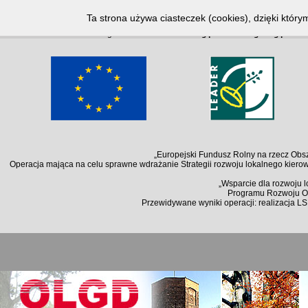
Notice
: Undefined index: lang in
/home/klient.dhosting.pl/kallosz/olgd.org.pl/arc
Ta strona używa ciasteczek (cookies), dzięki który
Notice
: Undefined index: lang in
/home/klient.dhosting.pl/kallosz/olgd.org.pl/arc
„Europejski Fundusz Rolny na rzecz Obsz
Operacja mająca na celu sprawne wdrażanie Strategii rozwoju lokalnego kiero
„Wsparcie dla rozwoju 
Programu Rozwoju Ob
Przewidywane wyniki operacji: realizacja L