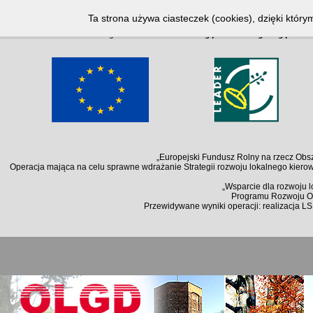
Notice
: Undefined index: lang in
/home/klient.dhosting.pl/kallosz/olgd.org.pl/arc
Ta strona używa ciasteczek (cookies), dzięki który
Notice
: Undefined index: lang in
/home/klient.dhosting.pl/kallosz/olgd.org.pl/arc
„Europejski Fundusz Rolny na rzecz Obsz
Operacja mająca na celu sprawne wdrażanie Strategii rozwoju lokalnego kiero
„Wsparcie dla rozwoju 
Programu Rozwoju Ob
Przewidywane wyniki operacji: realizacja L