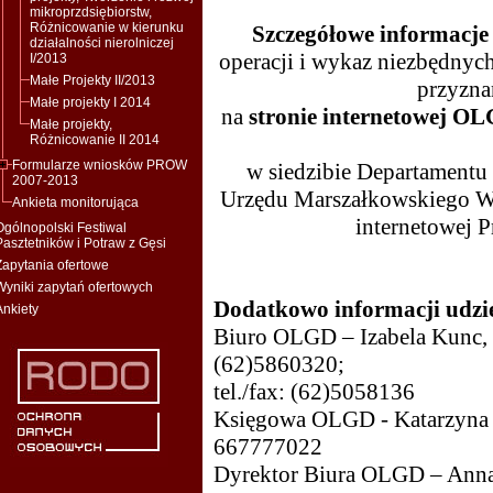
mikroprzdsiębiorstw,
Różnicowanie w kierunku
Szczegółowe informacje
działalności nierolniczej
operacji i wykaz niezbędny
I/2013
Małe Projekty II/2013
przyzna
Małe projekty I 2014
na
stronie internetowej O
Małe projekty,
Różnicowanie II 2014
Formularze wniosków PROW
w siedzibie Departament
2007-2013
Urzędu Marszałkowskiego Wo
Ankieta monitorująca
internetowej 
Ogólnopolski Festiwal
Pasztetników i Potraw z Gęsi
Zapytania ofertowe
Wyniki zapytań ofertowych
Dodatkowo informacji udzie
Ankiety
Biuro OLGD – Izabela Kunc, 
(62)5860320;
tel./fax: (62)5058136
Księgowa OLGD - Katarzyna
667777022
Dyrektor Biura OLGD – Anna