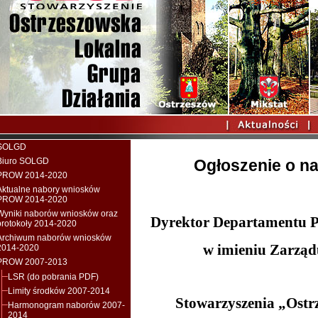
SOLGD
Biuro SOLGD
Ogłoszenie o nab
PROW 2014-2020
Aktualne nabory wniosków
PROW 2014-2020
Wyniki naborów wniosków oraz
Dyrektor Departamentu 
protokoły 2014-2020
Archiwum naborów wniosków
w imieniu Zarzą
2014-2020
PROW 2007-2013
LSR (do pobrania PDF)
Limity środków 2007-2014
Stowarzyszenia „Ostr
Harmonogram naborów 2007-
2014