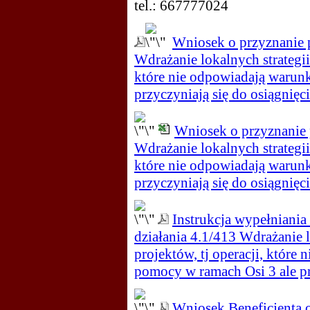
tel.: 667777024
Wniosek o przyznanie 
Wdrażanie lokalnych strategii
które nie odpowiadają warun
przyczyniają się do osiągnięci
Wniosek o przyznanie 
Wdrażanie lokalnych strategii
które nie odpowiadają warun
przyczyniają się do osiągnięci
Instrukcja wypełniani
działania 4.1/413 Wdrażanie 
projektów, tj operacji, któr
pomocy w ramach Osi 3 ale prz
Wniosek Beneficjenta 