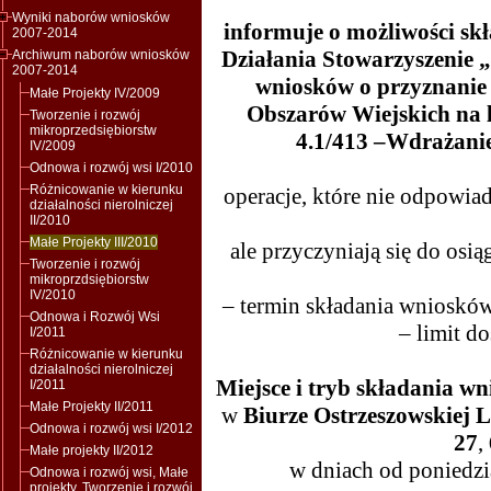
Wyniki naborów wniosków
informuje o możliwości sk
2007-2014
Działania Stowarzyszenie 
Archiwum naborów wniosków
2007-2014
wniosków o przyznani
Małe Projekty IV/2009
Obszarów Wiejskich na l
Tworzenie i rozwój
mikroprzedsiębiorstw
4.1/413 –Wdrażanie
IV/2009
Odnowa i rozwój wsi I/2010
Różnicowanie w kierunku
operacje, które nie odpowi
działalności nierolniczej
II/2010
Małe Projekty III/2010
ale przyczyniają się do osiąg
Tworzenie i rozwój
mikroprzdsiębiorstw
IV/2010
– termin składania wnioskó
Odnowa i Rozwój Wsi
– limit dostę
I/2011
Różnicowanie w kierunku
działalności nierolniczej
Miejsce i tryb składania w
I/2011
Małe Projekty II/2011
w
Biurze Ostrzeszowskiej 
Odnowa i rozwój wsi I/2012
27
,
Małe projekty II/2012
w dniach od poniedzi
Odnowa i rozwój wsi, Małe
projekty, Tworzenie i rozwój