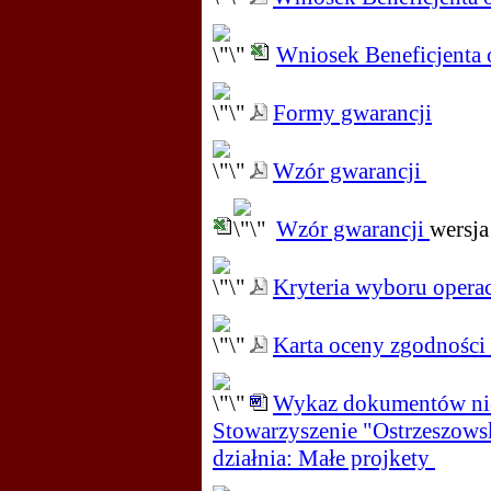
Wniosek Beneficjenta o
Formy gwarancji
Wzór gwarancji
Wzór gwarancji
wersj
Kryteria wyboru opera
Karta oceny zgodności
Wykaz dokumentów nie
Stowarzyszenie "Ostrzeszows
działnia: Małe projkety