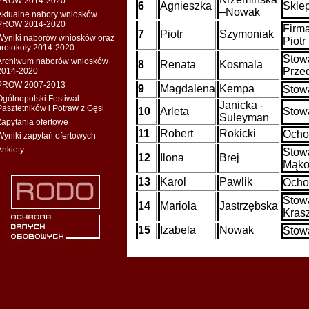
PROW 2014-2020
6
Agnieszka
Skle
–Nowak
Aktualne nabory wniosków
PROW 2014-2020
Firm
7
Piotr
Szymoniak
Wyniki naborów wniosków oraz
Piotr
protokoły 2014-2020
Stow
Archiwum naborów wniosków
8
Renata
Kosmala
Przed
2014-2020
PROW 2007-2013
9
Magdalena
Kempa
Stow
Ogólnopolski Festiwal
Janicka -
Pasztetników i Potraw z Gęsi
10
Arleta
Stow
Suleyman
Zapytania ofertowe
11
Robert
Rokicki
Ochot
Wyniki zapytań ofertowych
Ankiety
Stow
12
Ilona
Brej
Mąkos
13
Karol
Pawlik
Ocho
Stow
14
Mariola
Jastrzębska
Kras
15
Izabela
Nowak
Stow