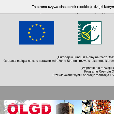
Notice
: Undefined index: lang in
/home/klient.dhosting.pl/kallosz/olgd.org.pl/arc
Ta strona używa ciasteczek (cookies), dzięki który
Notice
: Undefined index: lang in
/home/klient.dhosting.pl/kallosz/olgd.org.pl/arc
„Europejski Fundusz Rolny na rzecz Obsz
Operacja mająca na celu sprawne wdrażanie Strategii rozwoju lokalnego kiero
„Wsparcie dla rozwoju 
Programu Rozwoju Ob
Przewidywane wyniki operacji: realizacja L