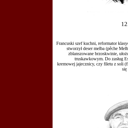
12
F
rancuski
szef kuchni, reformator klas
stworzył
deser
melba
(pêche Melb
zblanszowane
brzoskwinie
, uło
truskawkowym. Do zasług Es
kremowej
jajecznicy
, czy filetu z
soli
(f
się