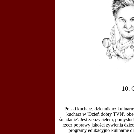
10. 
Polski
kucharz
,
dziennikarz
kulinarn
kucharz w '
Dzień dobry TVN'
, ob
śniadanie'
.
Jest założycielem, pomysłoda
rzecz poprawy jakości żywienia dzieci
programy edukacyjno-kulinarne dla