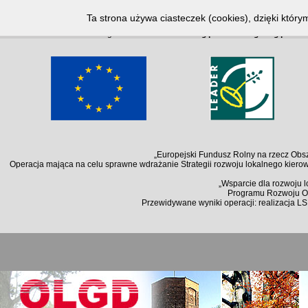
Notice
: Undefined index: lang in
/home/klient.dhosting.pl/kallosz/olgd.org.pl/arc
Ta strona używa ciasteczek (cookies), dzięki który
Notice
: Undefined index: lang in
/home/klient.dhosting.pl/kallosz/olgd.org.pl/arc
„Europejski Fundusz Rolny na rzecz Obsz
Operacja mająca na celu sprawne wdrażanie Strategii rozwoju lokalnego kiero
„Wsparcie dla rozwoju 
Programu Rozwoju Ob
Przewidywane wyniki operacji: realizacja L