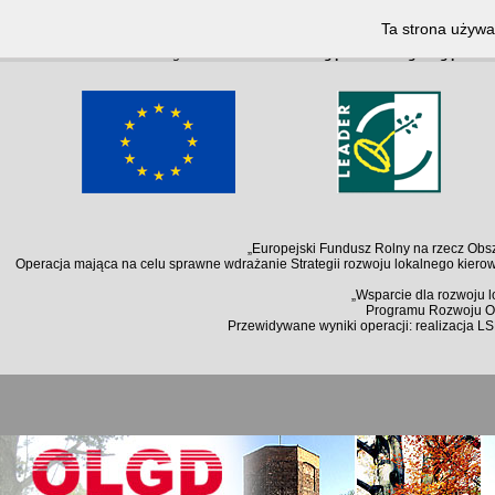
Notice
: Undefined index: lang in
/home/klient.dhosting.pl/kallosz/olgd.org.pl/arc
Ta strona używa 
Notice
: Undefined index: lang in
/home/klient.dhosting.pl/kallosz/olgd.org.pl/arc
„Europejski Fundusz Rolny na rzecz Obsz
Operacja mająca na celu sprawne wdrażanie Strategii rozwoju lokalnego kiero
„Wsparcie dla rozwoju 
Programu Rozwoju Ob
Przewidywane wyniki operacji: realizacja L