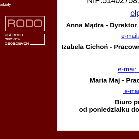
NIP:5140275
Ankiety
ol
Anna Mądra
-
Dyrektor
e-mail
Izabela Cichoń
-
Pracown
e-mai
:
Maria Maj - Pra
e-mai
Biuro p
od poniedziałku do